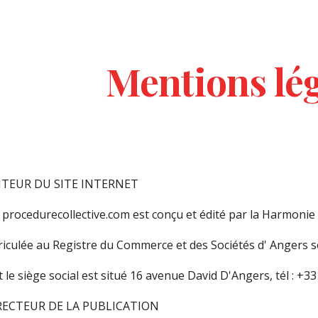
ip to main content
Skip to navigat
Mentions lé
DITEUR DU SITE INTERNET
e
procedurecollective.com
est conçu et édité par la
Harmonie
iculée au Registre du Commerce et des Sociétés d
' Angers
s
 le siège social est situé
16 avenue David D'Angers
, tél : +33
IRECTEUR DE LA PUBLICATION