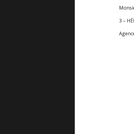
M
onsi
3 – H
Agenc