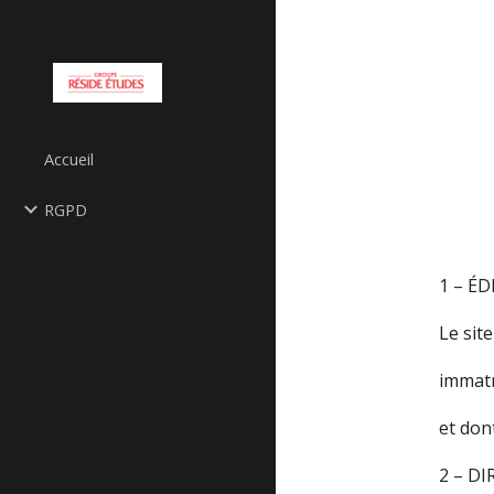
Sk
Accueil
RGPD
1 – É
Le sit
immatr
et dont
2 – D